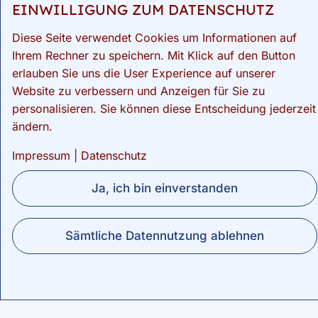
EINWILLIGUNG ZUM DATENSCHUTZ
01.07.2026 - Betreuungsrecht /
Vorsorgevollmacht und
Diese Seite verwendet Cookies um Informationen auf
Patientenverfügung - Live-ONLINE
Ihrem Rechner zu speichern. Mit Klick auf den Button
erlauben Sie uns die User Experience auf unserer
Website zu verbessern und Anzeigen für Sie zu
26.08.2026 - Gehaltsverhandlung mit
personalisieren. Sie können diese Entscheidung jederzeit
dem Chef - Live-ONLINE
ändern.
Impressum
|
Datenschutz
ab 28.08.2026 -
Betriebswirtschaftliche Praxisführung -
Ja, ich bin einverstanden
PRÄSENZ
Sämtliche Datennutzung ablehnen
07.09. - 11.09.2026 - Das kleine 1x1
für Quereinsteiger/innen in der
Arztpraxis - PRÄSENZ